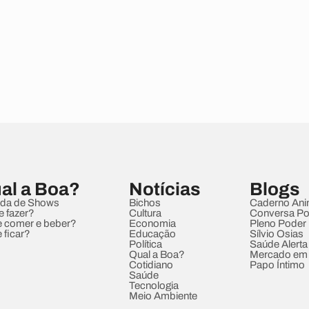
al a Boa?
Notícias
Blogs
da de Shows
Bichos
Caderno Ani
e fazer?
Cultura
Conversa Pol
 comer e beber?
Economia
Pleno Poder
 ficar?
Educação
Sílvio Osias
Política
Saúde Alerta
Qual a Boa?
Mercado em
Cotidiano
Papo Íntimo
Saúde
Tecnologia
Meio Ambiente