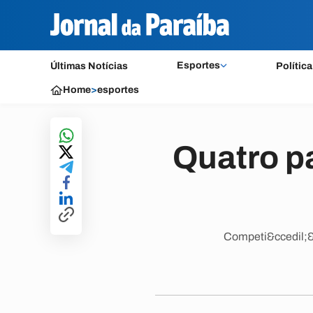
Esportes
Últimas Notícias
Política
Home
>
esportes
Quatro p
Competi&ccedil;&a