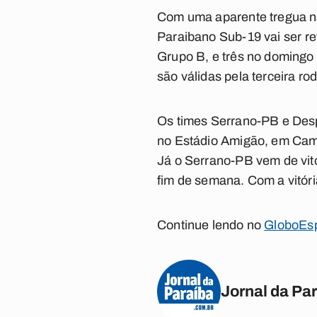
Com uma aparente tregua na
Paraibano Sub-19
vai ser r
Grupo B, e três no domingo 
são válidas pela terceira ro
Os times Serrano-PB e Desp
no
Estádio Amigão
, em
Cam
Já o Serrano-PB vem de vitó
fim de semana. Com a vitóri
Continue lendo no
GloboEsp
Jornal da Pa