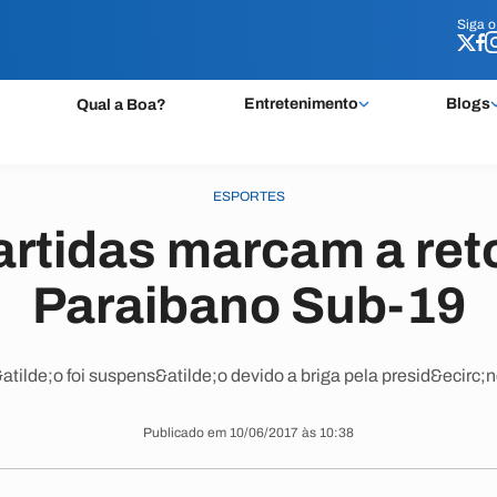
Siga 
Siga 
Entretenimento
Blogs
Qual a Boa?
ESPORTES
artidas marcam a re
Paraibano Sub-19
tilde;o foi suspens&atilde;o devido a briga pela presid&ecirc;
Publicado em 10/06/2017 às 10:38