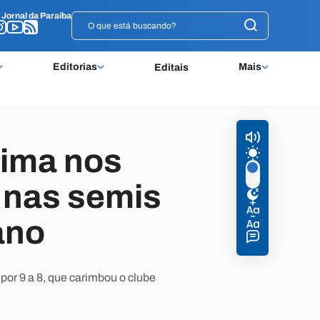
o
o
Jornal da Paraíba
Jornal da Paraíba
Editorias
Mais
Editais
lima nos
e nas semis
ano
or 9 a 8, que carimbou o clube