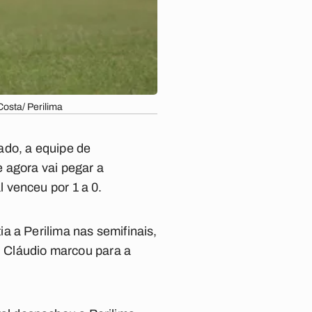
osta/ Perilima
ado, a equipe de
 agora vai pegar a
 venceu por 1 a 0.
a a Perilima nas semifinais,
a, Cláudio marcou para a