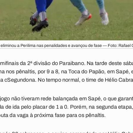
liminou a Perilima nas penalidades e avançou de fase — Foto: Rafael C
ifinais da 2ª divisão do Paraibano. Na tarde deste sáb
 nos pênaltis, por 9 a 8, na Toca do Papão, em Sapé, e
da cSegundona. No tempo normal, o time de Hélio Cabral
jogo não tiveram rede balançada em Sapé, o que garanti
ida de ida pelo placar de 1 a 0. Porém, na segunda etap
ta da vaga à próxima fase para os pênaltis.