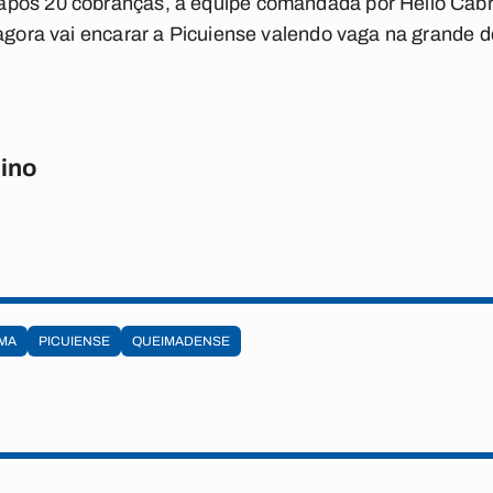
pós 20 cobranças, a equipe comandada por Hélio Cabr
 agora vai encarar a Picuiense valendo vaga na grande d
ino
IMA
PICUIENSE
QUEIMADENSE