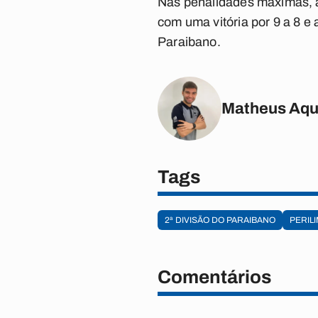
Nas penalidades máximas, a
com uma vitória por 9 a 8 e
Paraibano.
Matheus Aqu
Tags
2ª DIVISÃO DO PARAIBANO
PERIL
Comentários