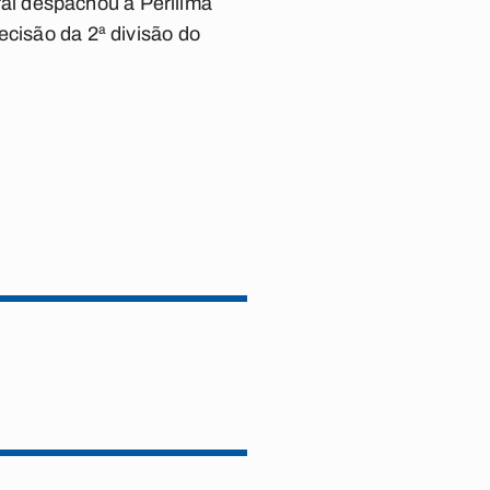
al despachou a Perilima
ecisão da 2ª divisão do