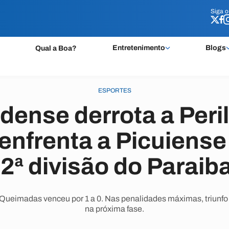
Siga 
Siga 
Entretenimento
Blogs
Qual a Boa?
ESPORTES
ense derrota a Peri
 enfrenta a Picuiens
 2ª divisão do Paraib
Queimadas venceu por 1 a 0. Nas penalidades máximas, triunfo p
na próxima fase.