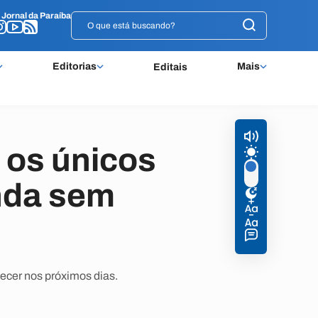
o
o
Jornal da Paraíba
Jornal da Paraíba
Editorias
Mais
Editais
 os únicos
nda sem
ecer nos próximos dias.