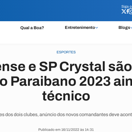
Siga 
Siga 
Entretenimento
Blogs
Qual a Boa?
ESPORTES
se e SP Crystal são
do Paraibano 2023 ai
técnico
es dos dois clubes, anúncio dos novos comandantes deve acont
Publicado em 16/11/2022 às 14:31