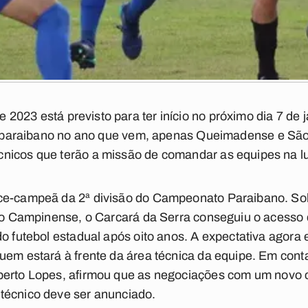
e 2023
está previsto para ter início no próximo dia 7 de
ol paraibano no ano que vem, apenas
Queimadense
e
São
icos que terão a missão de comandar as equipes na luta
ice-campeã da 2ª divisão do Campeonato Paraibano. So
 do Campinense, o Carcará da Serra conseguiu o acesso 
do futebol estadual após oito anos. A expectativa agor
uem estará à frente da área técnica da equipe. Em con
erto Lopes
, afirmou que as negociações com um novo
técnico deve ser anunciado.