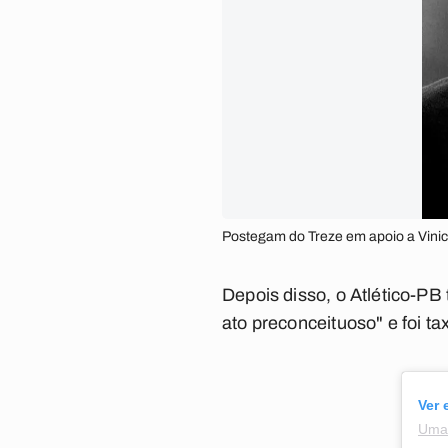
Postegam do Treze em apoio a Vinici
Depois disso, o Atlético-P
ato preconceituoso"
e foi ta
Ver 
Uma 