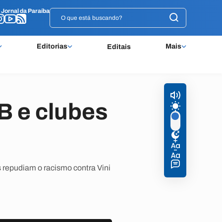
o
o
Jornal da Paraíba
Jornal da Paraíba
Editorias
Mais
Editais
B e clubes
s repudiam o racismo contra Vini