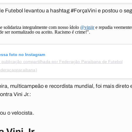
e Futebol levantou a hashtag #ForçaVini e postou o seg
e solidariza integralmente com nosso ídolo
@vinijr
e repudia veementem
de ser normalizado ou aceito. Racismo é crime!".
essa foto no Instagram
publicação compartilhada por Federação Paraibana de Futebol
deracaoparaibana)
eira, multicampeão e recordista mundial, foi mais direto
ntra Vini Jr.:
tou o velocista.
 Vini Jr.