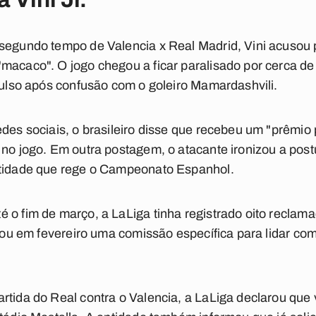
segundo tempo de Valencia x Real Madrid, Vini acusou p
macaco". O jogo chegou a ficar paralisado por cerca de o
xpulso após confusão com o goleiro Mamardashvili.
des sociais, o brasileiro disse que recebeu um "prêmio 
 no jogo. Em outra postagem, o atacante ironizou a pos
ntidade que rege o Campeonato Espanhol.
 o fim de março, a LaLiga tinha registrado oito reclam
criou em fevereiro uma comissão específica para lidar c
rtida do Real contra o Valencia, a LaLiga declarou que v