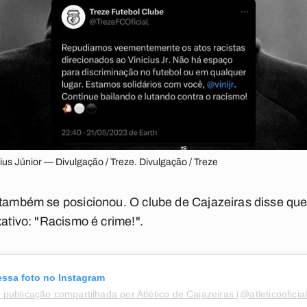
us Júnior — Divulgação / Treze. Divulgação / Treze
B também se posicionou. O clube de Cajazeiras disse qu
xativo:
"Racismo é crime!"
.
essa foto no Instagram
publicação compartilhada por Atlético de Cajazeiras (@atleticooficia