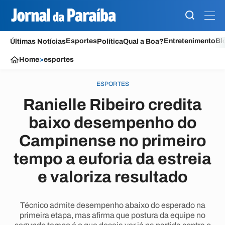
Esportes
Entretenimento
Bl
Últimas Notícias
Política
Qual a Boa?
Home
>
esportes
ESPORTES
Ranielle Ribeiro credita
baixo desempenho do
Campinense no primeiro
tempo a euforia da estreia
e valoriza resultado
Técnico admite desempenho abaixo do esperado na
primeira etapa, mas afirma que postura da equipe no