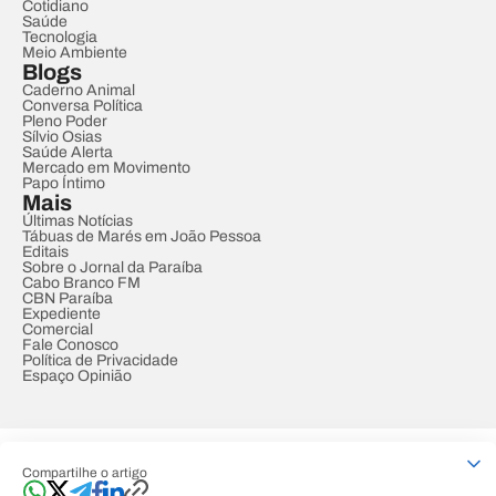
Cotidiano
Saúde
Tecnologia
Meio Ambiente
Blogs
Caderno Animal
Conversa Política
Pleno Poder
Sílvio Osias
Saúde Alerta
Mercado em Movimento
Papo Íntimo
Mais
Últimas Notícias
Tábuas de Marés em João Pessoa
Editais
Sobre o Jornal da Paraíba
Cabo Branco FM
CBN Paraíba
Expediente
Comercial
Fale Conosco
Política de Privacidade
Espaço Opinião
© REDE PARAÍBA DE COMUNICAÇÃO
Compartilhe o artigo