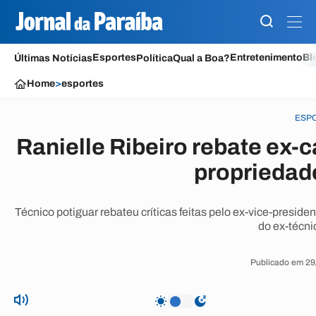
Esportes
Entretenimento
Bl
Últimas Notícias
Política
Qual a Boa?
Home
>
esportes
ESP
Ranielle Ribeiro rebate ex
propriedade
Técnico potiguar rebateu críticas feitas pelo ex-vice-preside
do ex-técni
Publicado em 29