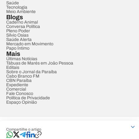
Saúde
Tecnologia
Meio Ambiente
Blogs
Caderno Animal
Conversa Política
Pleno Poder
Sílvio Osias
Saúde Alerta
Mercado em Movimento
Papo Íntimo
Mais
Últimas Notícias
Tábuas de Marés em João Pessoa
Editais
Sobre o Jornal da Paraíba
Cabo Branco FM
CBN Paraíba
Expediente
Comercial
Fale Conosco
Política de Privacidade
Espaço Opinião
© REDE PARAÍBA DE COMUNICAÇÃO
Compartilhe o artigo
Developed by
Designed by