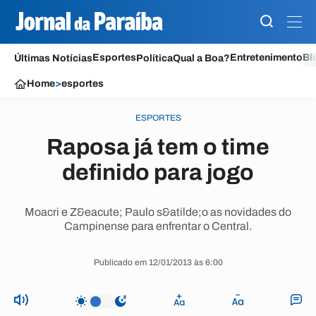
Esportes
Entretenimento
Bl
Últimas Notícias
Política
Qual a Boa?
Home
>
esportes
ESPORTES
Raposa já tem o time
definido para jogo
Moacri e Z&eacute; Paulo s&atilde;o as novidades do
Campinense para enfrentar o Central.
Publicado em 12/01/2013 às 6:00