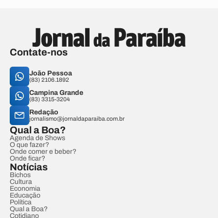
Contate-nos
João Pessoa
(83) 2106.1892
Campina Grande
(83) 3315-3204
Redação
jornalismo@jornaldaparaiba.com.br
Qual a Boa?
Agenda de Shows
O que fazer?
Onde comer e beber?
Onde ficar?
Notícias
Bichos
Cultura
Economia
Educação
Política
Qual a Boa?
Cotidiano