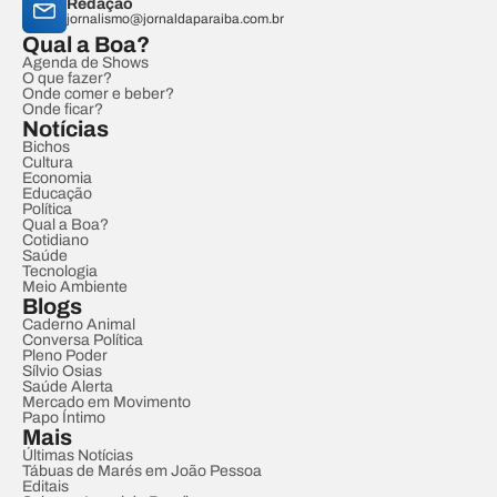
Redação
jornalismo@jornaldaparaiba.com.br
Qual a Boa?
Agenda de Shows
O que fazer?
Onde comer e beber?
Onde ficar?
Notícias
Bichos
Cultura
Economia
Educação
Política
Qual a Boa?
Cotidiano
Saúde
Tecnologia
Meio Ambiente
Blogs
Caderno Animal
Conversa Política
Pleno Poder
Sílvio Osias
Saúde Alerta
Mercado em Movimento
Papo Íntimo
Mais
Últimas Notícias
Tábuas de Marés em João Pessoa
Editais