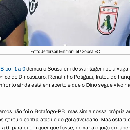
Foto: Jefferson Emmanuel / Sousa EC
B por 1 a 0
deixou o Sousa em desvantagem pela vaga n
cnico do Dinossauro, Renatinho Potiguar, tratou de tranqu
nfronto ainda está em aberto e que o Dino segue vivo n
tamos não foi o Botafogo-PB, mas sim a nossa própria
s gerou o contra-ataque do gol adversário. Mas está tu
 a 0, para quem quer que fosse, deixaria o jogo em abe