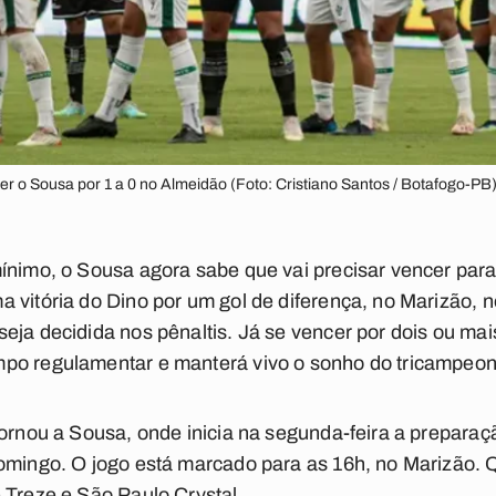
er o Sousa por 1 a 0 no Almeidão (Foto: Cristiano Santos / Botafogo-PB).
ínimo, o Sousa agora sabe que vai precisar vencer para 
 vitória do Dino por um gol de diferença, no Marizão, 
eja decidida nos pênaltis. Já se vencer por dois ou mai
po regulamentar e manterá vivo o sonho do tricampeon
tornou a Sousa, onde inicia na segunda-feira a preparaç
domingo. O jogo está marcado para as 16h, no Marizão. 
 Treze e São Paulo Crystal.