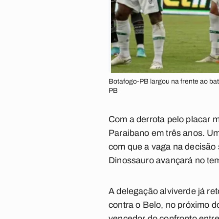
Botafogo-PB largou na frente ao bat
PB
Com a derrota pelo placar m
Paraibano em três anos. Uma
com que a vaga na decisão s
Dinossauro avançará no tem
A delegação alviverde já re
contra o Belo, no próximo 
vencedor do confronto entre