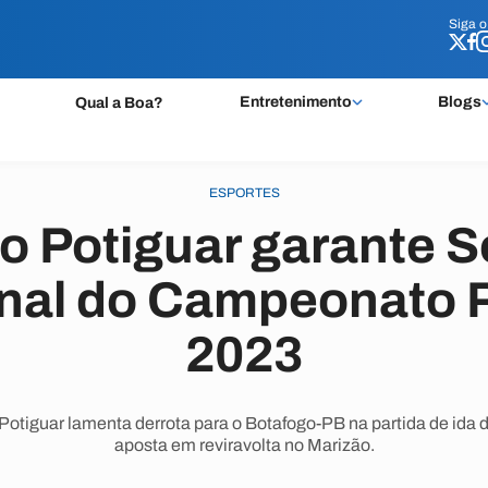
Siga 
Siga 
Entretenimento
Blogs
Qual a Boa?
ESPORTES
o Potiguar garante S
inal do Campeonato 
2023
otiguar lamenta derrota para o Botafogo-PB na partida de ida 
aposta em reviravolta no Marizão.