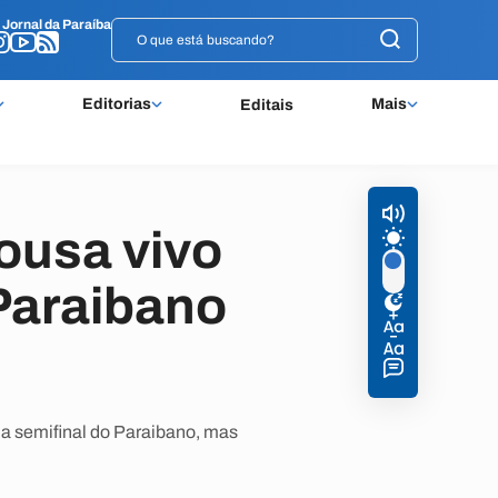
o
o
Jornal da Paraíba
Jornal da Paraíba
Editorias
Mais
Editais
ousa vivo
Paraibano
da semifinal do Paraibano, mas