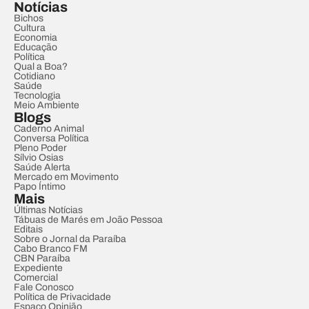
Notícias
Bichos
Cultura
Economia
Educação
Política
Qual a Boa?
Cotidiano
Saúde
Tecnologia
Meio Ambiente
Blogs
Caderno Animal
Conversa Política
Pleno Poder
Sílvio Osias
Saúde Alerta
Mercado em Movimento
Papo Íntimo
Mais
Últimas Notícias
Tábuas de Marés em João Pessoa
Editais
Sobre o Jornal da Paraíba
Cabo Branco FM
CBN Paraíba
Expediente
Comercial
Fale Conosco
Política de Privacidade
Espaço Opinião