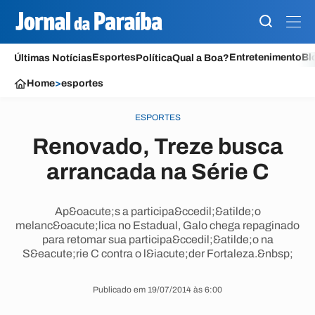
Esportes
Entretenimento
Bl
Últimas Notícias
Política
Qual a Boa?
Home
>
esportes
ESPORTES
Renovado, Treze busca
arrancada na Série C
Ap&oacute;s a participa&ccedil;&atilde;o
melanc&oacute;lica no Estadual, Galo chega repaginado
para retomar sua participa&ccedil;&atilde;o na
S&eacute;rie C contra o l&iacute;der Fortaleza.&nbsp;
Publicado em 19/07/2014 às 6:00