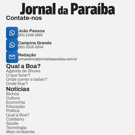
Contate-nos
João Pessoa
(83) 2106.1892
Campina Grande
(83) 3315-3204
Redação
jornalismo@jornaldaparaiba.com.br
Qual a Boa?
Agenda de Shows
O que fazer?
Onde comer e beber?
Onde ficar?
Notícias
Bichos
Cultura
Economia
Educação
Política
Qual a Boa?
Cotidiano
Saúde
Tecnologia
Meio Ambiente