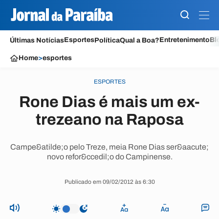
Esportes
Entretenimento
Bl
Últimas Notícias
Política
Qual a Boa?
Home
>
esportes
ESPORTES
Rone Dias é mais um ex-
trezeano na Raposa
Campe&atilde;o pelo Treze, meia Rone Dias ser&aacute;
novo refor&ccedil;o do Campinense.
Publicado em 09/02/2012 às 6:30