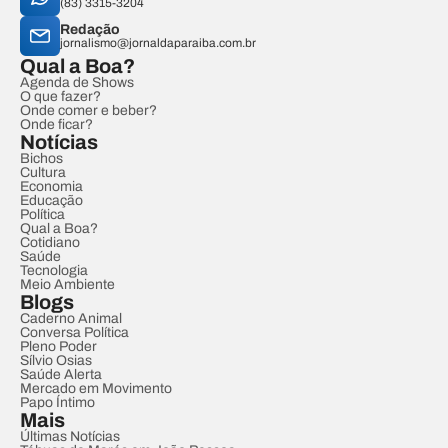
(83) 3315-3204
Redação
jornalismo@jornaldaparaiba.com.br
Qual a Boa?
Agenda de Shows
O que fazer?
Onde comer e beber?
Onde ficar?
Notícias
Bichos
Cultura
Economia
Educação
Política
Qual a Boa?
Cotidiano
Saúde
Tecnologia
Meio Ambiente
Blogs
Caderno Animal
Conversa Política
Pleno Poder
Sílvio Osias
Saúde Alerta
Mercado em Movimento
Papo Íntimo
Mais
Últimas Notícias