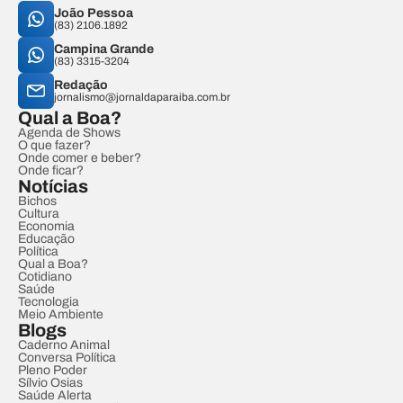
João Pessoa
(83) 2106.1892
Campina Grande
(83) 3315-3204
Redação
jornalismo@jornaldaparaiba.com.br
Qual a Boa?
Agenda de Shows
O que fazer?
Onde comer e beber?
Onde ficar?
Notícias
Bichos
Cultura
Economia
Educação
Política
Qual a Boa?
Cotidiano
Saúde
Tecnologia
Meio Ambiente
Blogs
Caderno Animal
Conversa Política
Pleno Poder
Sílvio Osias
Saúde Alerta