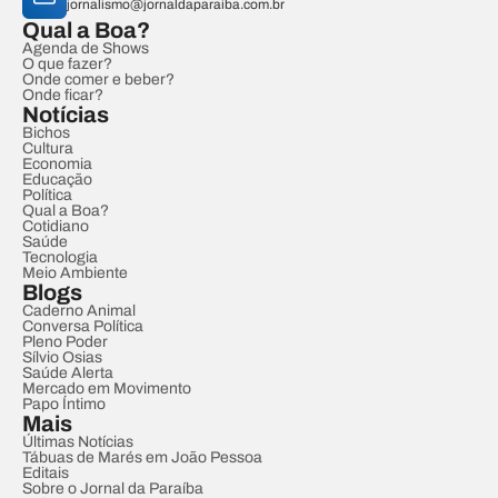
jornalismo@jornaldaparaiba.com.br
Qual a Boa?
Agenda de Shows
O que fazer?
Onde comer e beber?
Onde ficar?
Notícias
Bichos
Cultura
Economia
Educação
Política
Qual a Boa?
Cotidiano
Saúde
Tecnologia
Meio Ambiente
Blogs
Caderno Animal
Conversa Política
Pleno Poder
Sílvio Osias
Saúde Alerta
Mercado em Movimento
Papo Íntimo
Mais
Últimas Notícias
Tábuas de Marés em João Pessoa
Editais
Sobre o Jornal da Paraíba