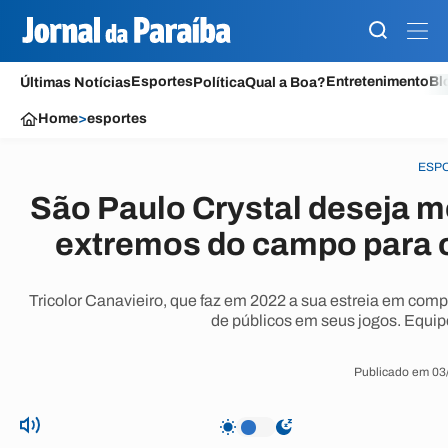
Esportes
Entretenimento
Bl
Últimas Notícias
Política
Qual a Boa?
Home
>
esportes
ESP
São Paulo Crystal deseja m
extremos do campo para o
Tricolor Canavieiro, que faz em 2022 a sua estreia em comp
de públicos em seus jogos. Equipe
Publicado em 03