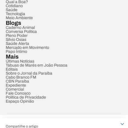
Qual a Boa?
Cotidiano
Saúde
Tecnologia
Meio Ambiente
Blogs
Caderno Animal
Conversa Política
Pleno Poder
Sílvio Osias
Saúde Alerta
Mercado em Movimento
Papo Íntimo
Mais
Últimas Notícias
Tábuas de Marés em João Pessoa
Editais
Sobre o Jornal da Paraíba
Cabo Branco FM
CBN Paraíba
Expediente
Comercial
Fale Conosco
Política de Privacidade
Espaço Opinião
© REDE PARAÍBA DE COMUNICAÇÃO
Compartilhe o artigo