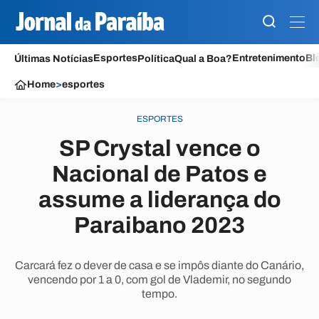
Esportes
Entretenimento
Bl
Últimas Notícias
Política
Qual a Boa?
Home
>
esportes
ESPORTES
SP Crystal vence o
Nacional de Patos e
assume a liderança do
Paraibano 2023
Carcará fez o dever de casa e se impôs diante do Canário,
vencendo por 1 a 0, com gol de Vlademir, no segundo
tempo.