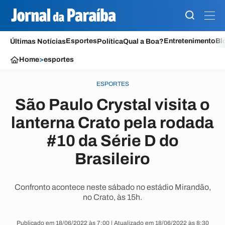
Esportes
Entretenimento
Bl
Últimas Notícias
Política
Qual a Boa?
Home
>
esportes
ESPORTES
São Paulo Crystal visita o
lanterna Crato pela rodada
#10 da Série D do
Brasileiro
Confronto acontece neste sábado no estádio Mirandão,
no Crato, às 15h.
Publicado em 18/06/2022 às 7:00 | Atualizado em 18/06/2022 às 8:30