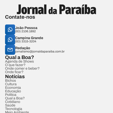
Contate-nos
João Pessoa
(83) 2106.1892
Campina Grande
(83) 3315-3204
Redação
jornalismo@jornaldaparaiba.com.br
Qual a Boa?
Agenda de Shows
O que fazer?
Onde comer e beber?
Onde ficar?
Notícias
Bichos
Cultura
Economia
Educação
Política
Qual a Boa?
Cotidiano
Saúde
Tecnologia
Meio Ambiente