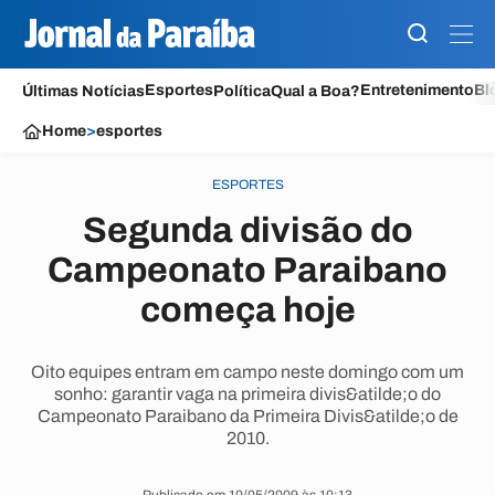
Esportes
Entretenimento
Bl
Últimas Notícias
Política
Qual a Boa?
Home
>
esportes
ESPORTES
Segunda divisão do
Campeonato Paraibano
começa hoje
Oito equipes entram em campo neste domingo com um
sonho: garantir vaga na primeira divis&atilde;o do
Campeonato Paraibano da Primeira Divis&atilde;o de
2010.