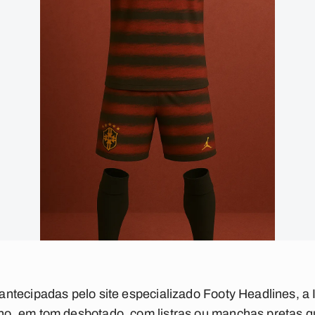
ntecipadas pelo site especializado Footy Headlines, a
o, em tom desbotado, com listras ou manchas pretas q