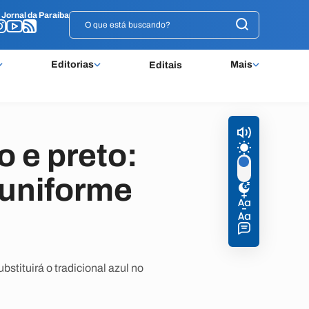
o
o
Jornal da Paraíba
Jornal da Paraíba
Editorias
Mais
Editais
o e preto:
 uniforme
stituirá o tradicional azul no