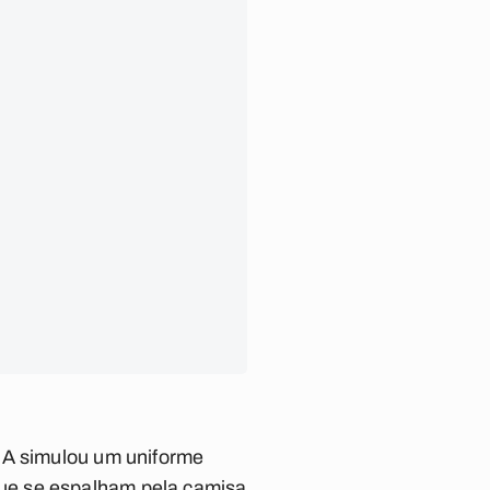
 IA simulou um uniforme
ue se espalham pela camisa