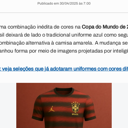
Publicado em 30/04/2025 às 7:00
 uma combinação inédita de cores na
Copa do Mundo de 
asil deixará de lado o tradicional uniforme azul como s
mbinação alternativa à camisa amarela. A mudança será
nhou forma por meio de imagens projetadas por inteligênc
: veja seleções que já adotaram uniformes com cores di