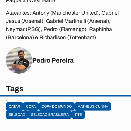
Paquetá (West Ham)
Atacantes:
Antony (Manchester United), Gabriel
Jesus (Arsenal), Gabriel Martinelli (Arsenal),
Neymar (PSG), Pedro (Flamengo), Raphinha
(Barcelona) e Richarlison (Tottenham)
Pedro Pereira
Tags
CATAR
COPA
COPA DO MUNDO
MATHEUS CUNHA
SELEÇÃO
SELEÇÃO BRASILEIRA
TITE