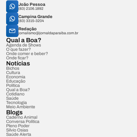
João Pessoa
(83) 2106.1892
Campina Grande
(83) 3315-3204
Redação
jornalismo@jornaldaparaiba.com.br
Qual a Boa?
Agenda de Shows
O que fazer?
Onde comer e beber?
Onde ficar?
Notícias
Bichos
Cultura
Economia
Educação
Política
Qual a Boa?
Cotidiano
Saúde
Tecnologia
Meio Ambiente
Blogs
Caderno Animal
Conversa Política
Pleno Poder
Sílvio Osias
Saúde Alerta