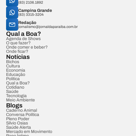
(83) 2106.1892
Campina Grande
(83) 3315-3204
Redação
jornalismo@jornaldaparaiba.com.br
Qual a Boa?
Agenda de Shows
O que fazer?
Onde comer e beber?
Onde ficar?
Notícias
Bichos
Cultura
Economia
Educação
Política
Qual a Boa?
Cotidiano
Saúde
Tecnologia
Meio Ambiente
Blogs
Caderno Animal
Conversa Política
Pleno Poder
Sílvio Osias
Saúde Alerta
Mercado em Movimento
Papo Íntimo