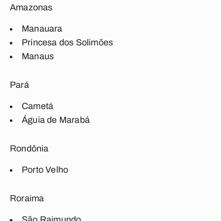
Amazonas
Manauara
Princesa dos Solimões
Manaus
Pará
Cametá
Águia de Marabá
Rondônia
Porto Velho
Roraima
São Raimundo