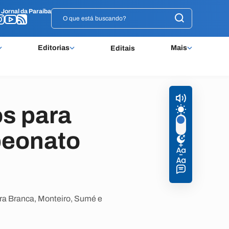
o
o
Jornal da Paraíba
Jornal da Paraíba
Editorias
Mais
Editais
os para
peonato
rra Branca, Monteiro, Sumé e