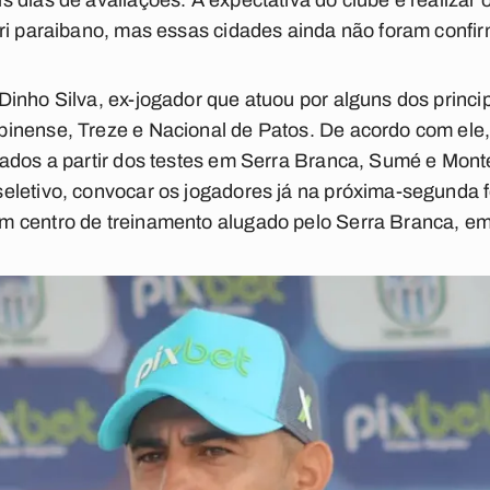
 dias de avaliações. A expectativa do clube é realizar
iri paraibano, mas essas cidades ainda não foram confi
inho Silva, ex-jogador que atuou por alguns dos princip
inense, Treze e Nacional de Patos. De acordo com ele,
ados a partir dos testes em Serra Branca, Sumé e Monte
letivo, convocar os jogadores já na próxima-segunda f
m centro de treinamento alugado pelo Serra Branca, 