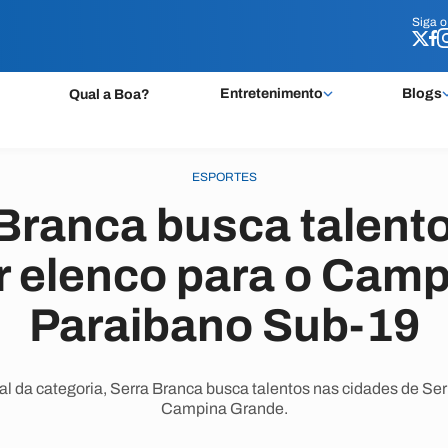
Siga 
Siga 
Entretenimento
Blogs
Qual a Boa?
ESPORTES
Branca busca talent
 elenco para o Cam
Paraibano Sub-19
al da categoria, Serra Branca busca talentos nas cidades de Se
Campina Grande.