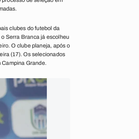
 o processo de seleção em
rmadas.
ais clubes do futebol da
 o Serra Branca já escolheu
iro. O clube planeja, após o
eira (17). Os selecionados
em Campina Grande.