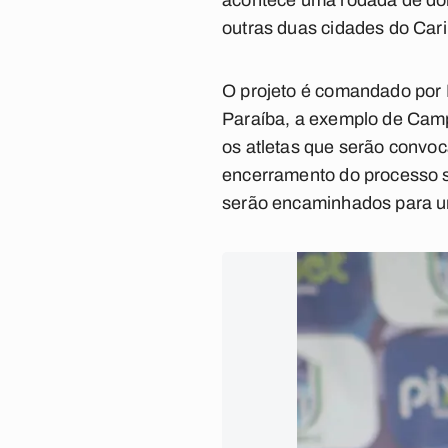
acontece uma rodada de dois
outras duas cidades do Car
O projeto é comandado por D
Paraíba, a exemplo de Camp
os atletas que serão convoc
encerramento do processo se
serão encaminhados para u