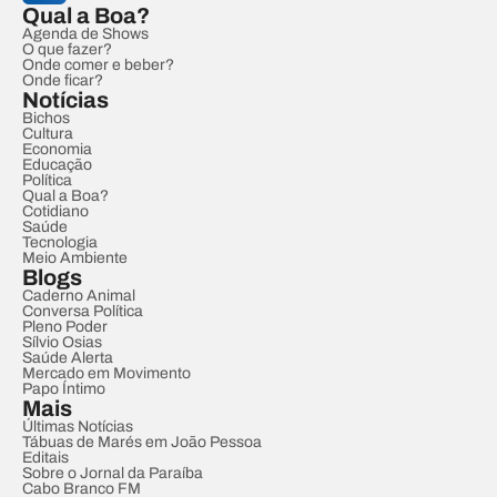
Qual a Boa?
Agenda de Shows
O que fazer?
Onde comer e beber?
Onde ficar?
Notícias
Bichos
Cultura
Economia
Educação
Política
Qual a Boa?
Cotidiano
Saúde
Tecnologia
Meio Ambiente
Blogs
Caderno Animal
Conversa Política
Pleno Poder
Sílvio Osias
Saúde Alerta
Mercado em Movimento
Papo Íntimo
Mais
Últimas Notícias
Tábuas de Marés em João Pessoa
Editais
Sobre o Jornal da Paraíba
Cabo Branco FM