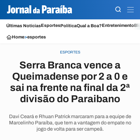
Esportes
Entretenimento
Bl
Últimas Notícias
Política
Qual a Boa?
Home
>
esportes
ESPORTES
Serra Branca vence a
Queimadense por 2 a 0 e
sai na frente na final da 2ª
divisão do Paraibano
Davi Ceará e Rhuan Patrick marcaram para a equipe de
Marcelinho Paraíba, que tem a vantagem do empate no
jogo de volta para ser campeã.