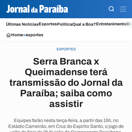
Esportes
Entretenimento
Bl
Últimas Notícias
Política
Qual a Boa?
Home
>
esportes
ESPORTES
Serra Branca x
Queimadense terá
transmissão do Jornal da
Paraíba; saiba como
assistir
Equipes farão nesta terça-feira, a partir das 15h, no
Estádio Carneirão, em Cruz do Espírito Santo, o jogo de