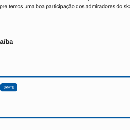
mpre temos uma boa participação dos admiradores do ska
raíba
SKATE