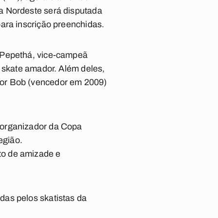
a Nordeste será disputada
ara inscrição preenchidas.
a Pepethá, vice-campeã
t skate amador. Além deles,
tor Bob (vencedor em 2009)
 organizador da Copa
egião.
to de amizade e
das pelos skatistas da