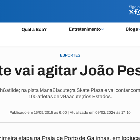
Siga 
Siga 
Entretenimento
Blogs
Qual a Boa?
ESPORTES
te vai agitar João Pe
tilde; na pista Mana&iacute;ra Skate Plaza e vai contar com 
100 atletas de v&aacute;rios Estados.
Publicado em 15/05/2015 às 6:00 | Atualizado em 09/02/2024 às 17:10
meira etapa na Praia de Porto de Galinhas, em Ipojuca