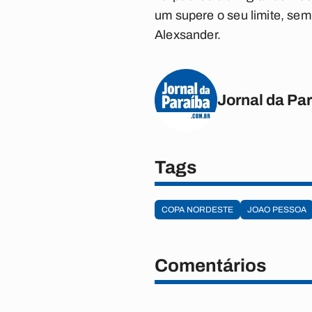
um supere o seu limite, se
Alexsander.
Jornal da Pa
Tags
COPA NORDESTE
JOAO PESSOA
Comentários