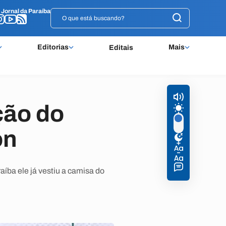
o
o
Jornal da Paraíba
Jornal da Paraíba
Editorias
Mais
Editais
ção do
on
íba ele já vestiu a camisa do