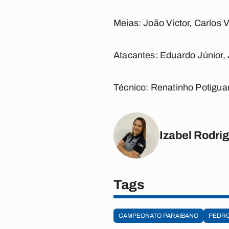
Meias
: João Victor, Carlos 
Atacantes
: Eduardo Júnior,
Técnico
: Renatinho Potigua
Izabel Rodri
Tags
CAMPEONATO PARAIBANO
PEDR