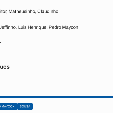
Vitor, Matheusinho, Claudinho
 Jeffinho, Luis Henrique, Pedro Maycon
r
gues
O MAYCON
SOUSA