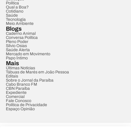
Política
Qual a Boa?
Cotidiano
Saúde
Tecnologia
Meio Ambiente
Blogs
Caderno Animal
Conversa Política
Pleno Poder
Sílvio Osias
Saúde Alerta
Mercado em Movimento
Papo Íntimo
Mais
Últimas Notícias
Tábuas de Marés em João Pessoa
Editais
Sobre o Jornal da Paraíba
Cabo Branco FM
CBN Paraíba
Expediente
Comercial
Fale Conosco
Política de Privacidade
Espaço Opinião
© REDE PARAÍBA DE COMUNICAÇÃO