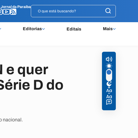
o
o
Jornal da Paraíba
Jornal da Paraíba
Editorias
Mais
Editais
 e quer
Série D do
o nacional.