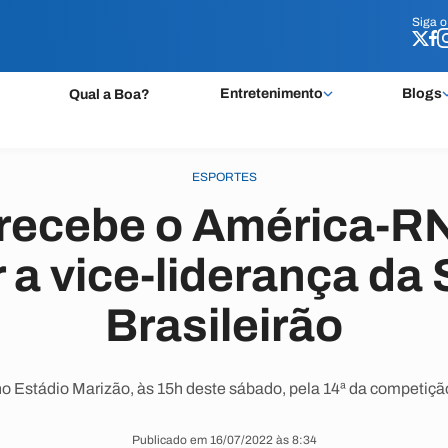
Siga 
Siga 
Entretenimento
Blogs
Qual a Boa?
ESPORTES
recebe o América-RN
 a vice-liderança da 
Brasileirão
no Estádio Marizão, às 15h deste sábado, pela 14ª da competiçã
Publicado em 16/07/2022 às 8:34