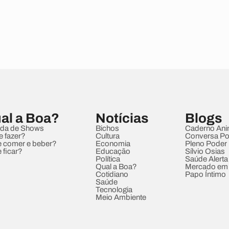
al a Boa?
Notícias
Blogs
da de Shows
Bichos
Caderno Ani
e fazer?
Cultura
Conversa Pol
 comer e beber?
Economia
Pleno Poder
 ficar?
Educação
Sílvio Osias
Política
Saúde Alerta
Qual a Boa?
Mercado em
Cotidiano
Papo Íntimo
Saúde
Tecnologia
Meio Ambiente