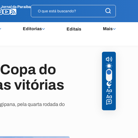
o
o
Jornal da Paraíba
Jornal da Paraíba
Editorias
Mais
Editais
 Copa do
s vitórias
gipana, pela quarta rodada do