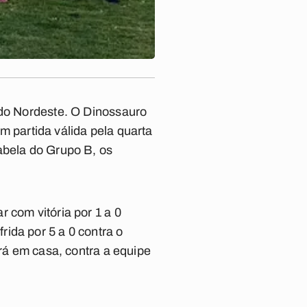
do Nordeste
. O Dinossauro
em partida válida pela quarta
abela do Grupo B, os
 com vitória por 1 a 0
ida por 5 a 0 contra o
erá em casa, contra a equipe