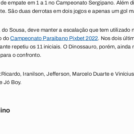
 de empate em 1 a 1 no Campeonato Sergipano. Além dis
e. São duas derrotas em dois jogos e apenas um gol m
, do Sousa, deve manter a escalação que tem utilizado n
o do
Campeonato Paraibano Pixbet 2022
. Nos dois últi
e repetiu os 11 iniciais. O Dinossauro, porém, ainda não
para o confronto.
:
Ricardo, Iranilson, Jefferson, Marcelo Duarte e Viníciu
 e Jó Boy
.
ino