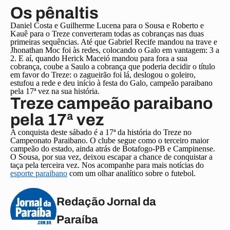
Os pênaltis
Daniel Costa e Guilherme Lucena para o Sousa e Roberto e
Kauê para o Treze converteram todas as cobranças nas duas
primeiras sequências. Até que Gabriel Recife mandou na trave e
Jhonathan Moc foi às redes, colocando o Galo em vantagem: 3 a
2. E aí, quando Herick Maceió mandou para fora a sua
cobrança, coube a Saulo a cobrança que poderia decidir o título
em favor do Treze: o zagueirão foi lá, deslogou o goleiro,
estufou a rede e deu início à festa do Galo, campeão paraibano
pela 17ª vez na sua história.
Treze campeão paraibano
pela 17ª vez
A conquista deste sábado é a 17ª da história do Treze no
Campeonato Paraibano. O clube segue como o terceiro maior
campeão do estado, ainda atrás de Botafogo-PB e Campinense.
O Sousa, por sua vez, deixou escapar a chance de conquistar a
taça pela terceira vez. Nos acompanhe para mais notícias do
esporte paraibano
com um olhar analítico sobre o futebol.
Redação Jornal da
Paraíba