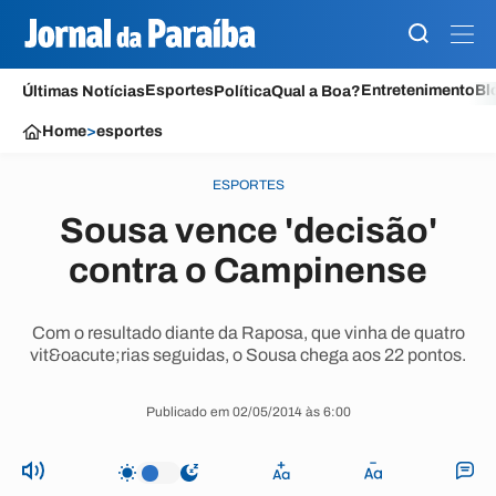
Esportes
Entretenimento
Bl
Últimas Notícias
Política
Qual a Boa?
Home
>
esportes
ESPORTES
Sousa vence 'decisão'
contra o Campinense
Com o resultado diante da Raposa, que vinha de quatro
vit&oacute;rias seguidas, o Sousa chega aos 22 pontos.
Publicado em 02/05/2014 às 6:00