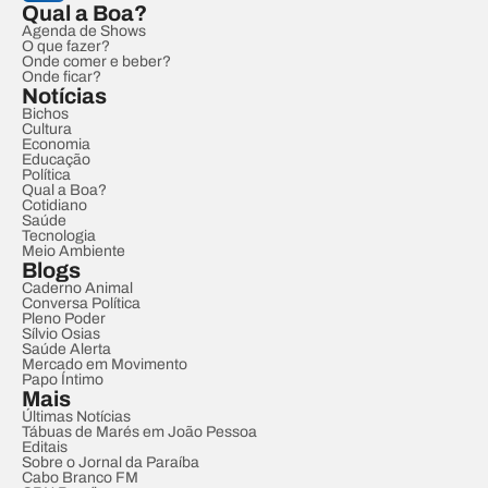
Qual a Boa?
Agenda de Shows
O que fazer?
Onde comer e beber?
Onde ficar?
Notícias
Bichos
Cultura
Economia
Educação
Política
Qual a Boa?
Cotidiano
Saúde
Tecnologia
Meio Ambiente
Blogs
Caderno Animal
Conversa Política
Pleno Poder
Sílvio Osias
Saúde Alerta
Mercado em Movimento
Papo Íntimo
Mais
Últimas Notícias
Tábuas de Marés em João Pessoa
Editais
Sobre o Jornal da Paraíba
Cabo Branco FM