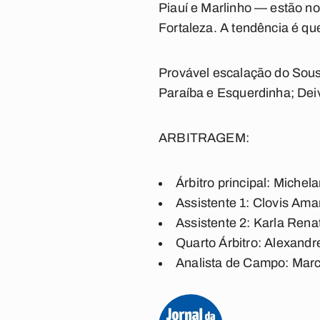
Piauí e Marlinho — estão n
Fortaleza. A tendência é qu
Provável escalação do Sou
Paraíba e Esquerdinha; Dei
ARBITRAGEM:
Árbitro principal
: Michel
Assistente 1
: Clovis Amar
Assistente 2:
Karla Renat
Quarto Árbitro:
Alexandr
Analista de Campo:
Marc