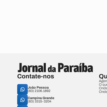
Contate-nos
Qu
Agen
O qu
João Pessoa
Onde
(83) 2106.1892
Onde
Campina Grande
(83) 3315-3204