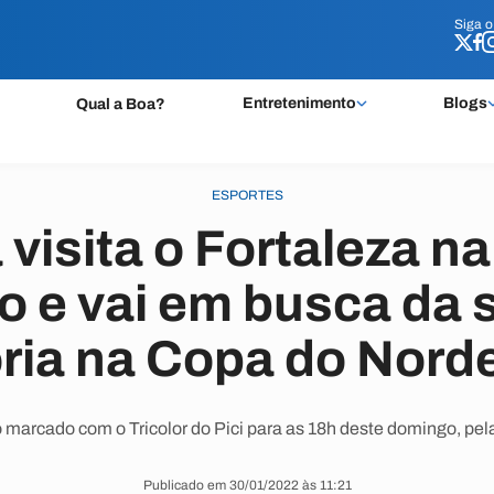
Siga 
Siga 
Entretenimento
Blogs
Qual a Boa?
ESPORTES
visita o Fortaleza n
o e vai em busca da
ória na Copa do Nord
marcado com o Tricolor do Pici para as 18h deste domingo, pel
Publicado em 30/01/2022 às 11:21