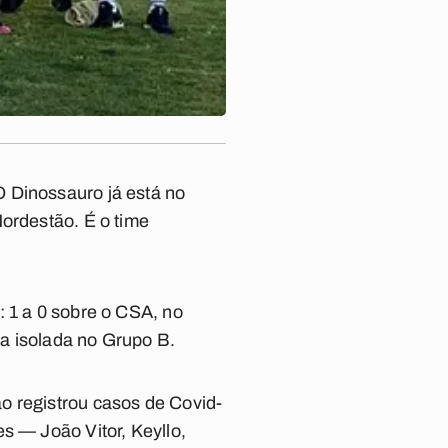
O Dinossauro já está no
Nordestão. É o time
: 1 a 0 sobre o CSA, no
ça isolada no Grupo B.
o registrou casos de Covid-
s — João Vitor, Keyllo,