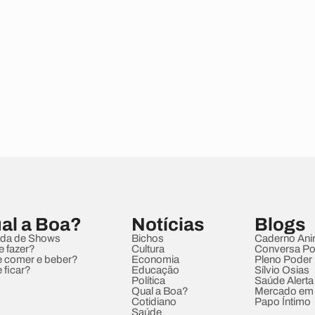
al a Boa?
Notícias
Blogs
da de Shows
Bichos
Caderno Ani
e fazer?
Cultura
Conversa Pol
 comer e beber?
Economia
Pleno Poder
 ficar?
Educação
Sílvio Osias
Política
Saúde Alerta
Qual a Boa?
Mercado em
Cotidiano
Papo Íntimo
Saúde