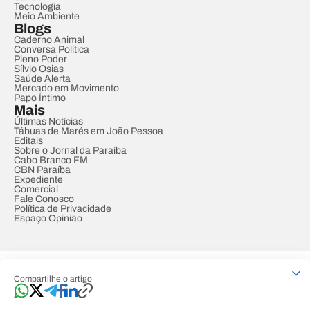
Tecnologia
Meio Ambiente
Blogs
Caderno Animal
Conversa Política
Pleno Poder
Sílvio Osias
Saúde Alerta
Mercado em Movimento
Papo Íntimo
Mais
Últimas Notícias
Tábuas de Marés em João Pessoa
Editais
Sobre o Jornal da Paraíba
Cabo Branco FM
CBN Paraíba
Expediente
Comercial
Fale Conosco
Política de Privacidade
Espaço Opinião
© REDE PARAÍBA DE COMUNICAÇÃO
Compartilhe o artigo
Developed by
Designed by