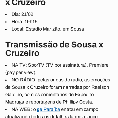
x Cruzeiro
Dia
: 21/02
Hora
: 19h15
Local
: Estádio Marizão, em Sousa
Transmissão de Sousa x
Cruzeiro
NA TV
: SporTV (TV por assinatura), Premiere
(pay per view).
NO RÁDIO
: pelas ondas do rádio, as emoções
de Sousa x Cruzeiro foram narradas por
Raelson
Galdino
, com os comentários de
Expedito
Madruga
e reportagens de
Phillipy Costa
.
NA WEB
: o
ge Paraíba
entrou em campo
atualizando todos os detalhes lance a lance.