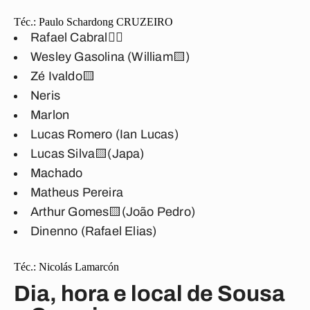
Téc.:
Paulo Schardong
CRUZEIRO
Rafael Cabral🖐🏽
Wesley Gasolina (William🟨)
Zé Ivaldo🟨
Neris
Marlon
Lucas Romero (Ian Lucas)
Lucas Silva🟨(Japa)
Machado
Matheus Pereira
Arthur Gomes🟨(João Pedro)
Dinenno (Rafael Elias)
Téc.:
Nicolás Lamarcón
Dia, hora e local de Sousa