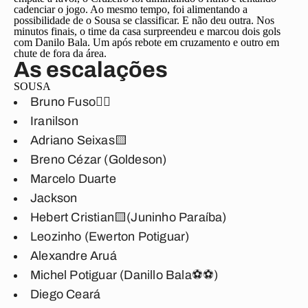
cadenciar o jogo. Ao mesmo tempo, foi alimentando a
possibilidade de o Sousa se classificar. E não deu outra. Nos
minutos finais, o time da casa surpreendeu e marcou dois gols
com Danilo Bala. Um após rebote em cruzamento e outro em
chute de fora da área.
As escalações
SOUSA
Bruno Fuso🖐🏽
Iranilson
Adriano Seixas🟨
Breno Cézar (Goldeson)
Marcelo Duarte
Jackson
Hebert Cristian🟨(Juninho Paraíba)
Leozinho (Ewerton Potiguar)
Alexandre Aruá
Michel Potiguar (Danillo Bala⚽⚽)
Diego Ceará