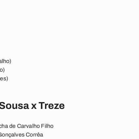
alho)
o)
es)
Sousa x Treze
cha de Carvalho Filho
e Gonçalves Corrêa