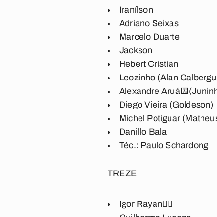
Iranílson
Adriano Seixas
Marcelo Duarte
Jackson
Hebert Cristian
Leozinho (Alan Calbergu
Alexandre Aruá🟨(Junin
Diego Vieira (Goldeson)
Michel Potiguar (Matheu
Danillo Bala
Téc.:
Paulo Schardong
TREZE
Igor Rayan🖐🏾