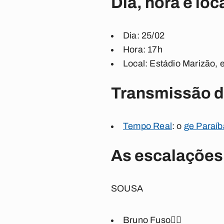
Dia, hora e loc
Dia
: 25/02
Hora
: 17h
Local
: Estádio Marizão,
Transmissão d
Tempo Real
: o
ge Paraíb
As escalações
SOUSA
Bruno Fuso🖐🏾