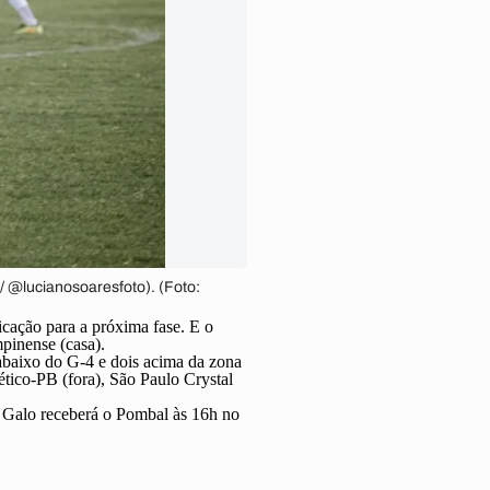
/ @lucianosoaresfoto). (Foto:
icação para a próxima fase. E o
pinense (casa).
 abaixo do G-4 e dois acima da zona
tico-PB (fora), São Paulo Crystal
 Galo receberá o Pombal às 16h no