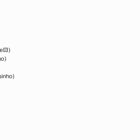
e🟨)
ho)
sinho)