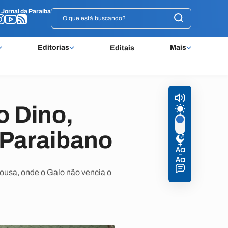
o
o
Jornal da Paraíba
Jornal da Paraíba
Editorias
Mais
Editais
o Dino,
 Paraibano
Sousa, onde o Galo não vencia o