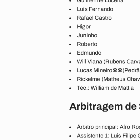
Guilherme Lucena
Luís Fernando
Rafael Castro
Higor
Juninho
Roberto
Edmundo
Will Viana (Rubens Carv
Lucas Mineiro⚽⚽(Pedrã
Rickelme (Matheus Chav
Téc.:
William de Mattia
Arbitragem de 
Árbitro principal
: Afro Ro
Assistente 1
: Luis Filip