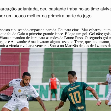
arcação adiantada, deu bastante trabalho ao time alvive
 ser um pouco melhor na primeira parte do jogo.
isposto e buscando empatar a partida. Foi para cima. Mas esbarrou nu
o que foi do Galo o primeiro grande lance. E logo um gol. Gol não; go
 Viana e mandou de letra para as redes de Bruno Fuso. O segundo gol
rgue e Alexandre Aruá levaram algum susto ao Treze, que, no entanto, f
rantir a vitória e voltar a vencer o Sousa no Marizão depois de 14 anos d