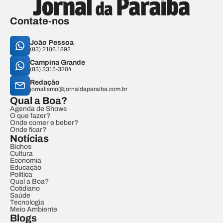
Contate-nos
João Pessoa
(83) 2106.1892
Campina Grande
(83) 3315-3204
Redação
jornalismo@jornaldaparaiba.com.br
Qual a Boa?
Agenda de Shows
O que fazer?
Onde comer e beber?
Onde ficar?
Notícias
Bichos
Cultura
Economia
Educação
Política
Qual a Boa?
Cotidiano
Saúde
Tecnologia
Meio Ambiente
Blogs