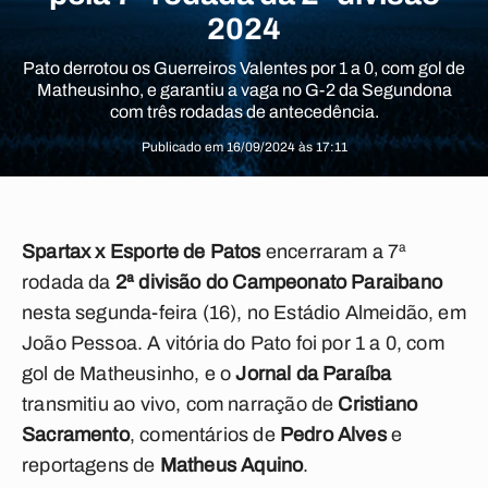
2024
Pato derrotou os Guerreiros Valentes por 1 a 0, com gol de
Matheusinho, e garantiu a vaga no G-2 da Segundona
com três rodadas de antecedência.
Publicado em 16/09/2024 às 17:11
Spartax x Esporte de Patos
encerraram a 7ª
rodada da
2ª divisão do Campeonato Paraibano
nesta segunda-feira (16), no Estádio Almeidão, em
João Pessoa. A vitória do Pato foi por 1 a 0, com
gol de Matheusinho, e o
Jornal da Paraíba
transmitiu ao vivo, com narração de
Cristiano
Sacramento
, comentários de
Pedro Alves
e
reportagens de
Matheus Aquino
.