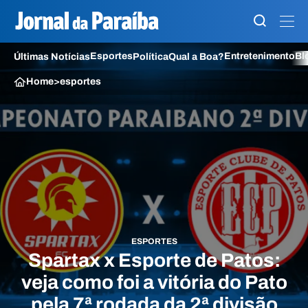
Esportes
Entretenimento
Bl
Últimas Notícias
Política
Qual a Boa?
Home
>
esportes
ESPORTES
Spartax x Esporte de Patos:
veja como foi a vitória do Pato
pela 7ª rodada da 2ª divisão