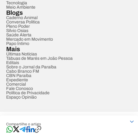
Tecnologia
Meio Ambiente
Blogs
Caderno Animal
Conversa Política
Pleno Poder
Sílvio Osias
Saúde Alerta
Mercado em Movimento
Papo Íntimo
Mais
Últimas Notícias
Tábuas de Marés em João Pessoa
Editais
Sobre o Jornal da Paraíba
Cabo Branco FM
CBN Paraíba
Expediente
Comercial
Fale Conosco
Política de Privacidade
Espaço Opinião
© REDE PARAÍBA DE COMUNICAÇÃO
Compartilhe o artigo
Developed by
Designed by