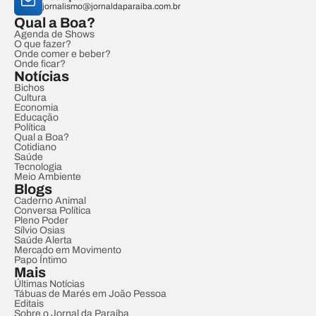
jornalismo@jornaldaparaiba.com.br
Qual a Boa?
Agenda de Shows
O que fazer?
Onde comer e beber?
Onde ficar?
Notícias
Bichos
Cultura
Economia
Educação
Política
Qual a Boa?
Cotidiano
Saúde
Tecnologia
Meio Ambiente
Blogs
Caderno Animal
Conversa Política
Pleno Poder
Sílvio Osias
Saúde Alerta
Mercado em Movimento
Papo Íntimo
Mais
Últimas Notícias
Tábuas de Marés em João Pessoa
Editais
Sobre o Jornal da Paraíba