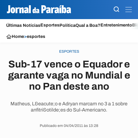
Esportes
Entretenimento
Bl
Últimas Notícias
Política
Qual a Boa?
Home
>
esportes
ESPORTES
Sub-17 vence o Equador e
garante vaga no Mundial e
no Pan deste ano
Matheus, L&eacute;o e Adryan marcam no 3 a 1 sobre
anfitri&otilde;es do Sul-Americano.
Publicado em 04/04/2011 às 13:28