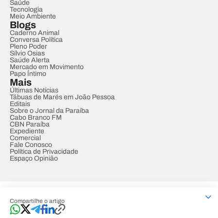
Saúde
Tecnologia
Meio Ambiente
Blogs
Caderno Animal
Conversa Política
Pleno Poder
Sílvio Osias
Saúde Alerta
Mercado em Movimento
Papo Íntimo
Mais
Últimas Notícias
Tábuas de Marés em João Pessoa
Editais
Sobre o Jornal da Paraíba
Cabo Branco FM
CBN Paraíba
Expediente
Comercial
Fale Conosco
Política de Privacidade
Espaço Opinião
© REDE PARAÍBA DE COMUNICAÇÃO
Compartilhe o artigo
Developed by
Designed by