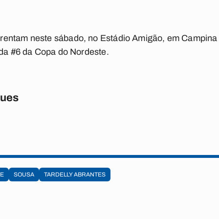
rentam neste sábado, no Estádio Amigão, em Campina 
ada #6 da Copa do Nordeste.
gues
TE
SOUSA
TARDELLY ABRANTES