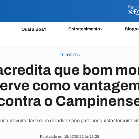
Siga 
Siga 
Entretenimento
Blogs
Qual a Boa?
ESPORTES
 acredita que bom m
erve como vantagem
contra o Campinens
r aproveitar fase ruim do adversário para conquistar terceira vi
Publicado em 18/02/2022 às 15:28