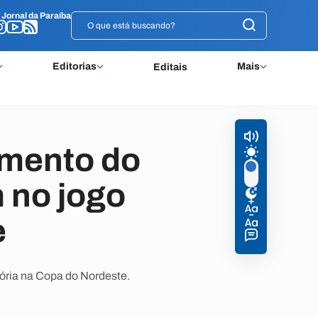
o
o
Jornal da Paraíba
Jornal da Paraíba
Editorias
Mais
Editais
omento do
 no jogo
e
tória na Copa do Nordeste.