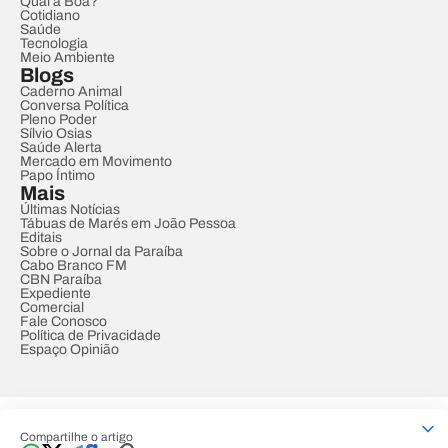
Qual a Boa?
Cotidiano
Saúde
Tecnologia
Meio Ambiente
Blogs
Caderno Animal
Conversa Política
Pleno Poder
Sílvio Osias
Saúde Alerta
Mercado em Movimento
Papo Íntimo
Mais
Últimas Notícias
Tábuas de Marés em João Pessoa
Editais
Sobre o Jornal da Paraíba
Cabo Branco FM
CBN Paraíba
Expediente
Comercial
Fale Conosco
Política de Privacidade
Espaço Opinião
© REDE PARAÍBA DE COMUNICAÇÃO
Compartilhe o artigo