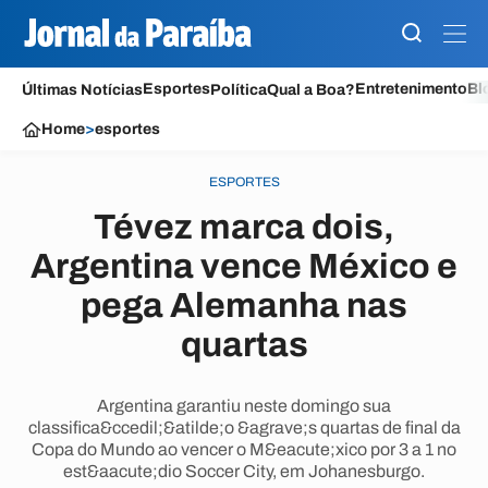
Esportes
Entretenimento
Bl
Últimas Notícias
Política
Qual a Boa?
Home
>
esportes
ESPORTES
Tévez marca dois,
Argentina vence México e
pega Alemanha nas
quartas
Argentina garantiu neste domingo sua
classifica&ccedil;&atilde;o &agrave;s quartas de final da
Copa do Mundo ao vencer o M&eacute;xico por 3 a 1 no
est&aacute;dio Soccer City, em Johanesburgo.