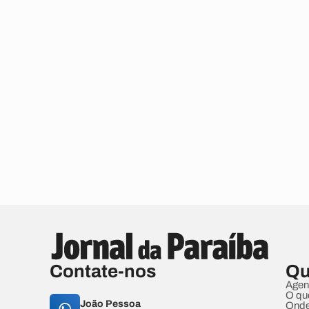
Contate-nos
Qu
Agen
O qu
João Pessoa
Onde