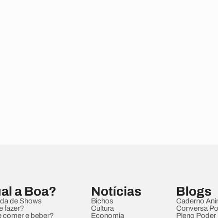
al a Boa?
Notícias
Blogs
da de Shows
Bichos
Caderno Ani
e fazer?
Cultura
Conversa Pol
 comer e beber?
Economia
Pleno Poder