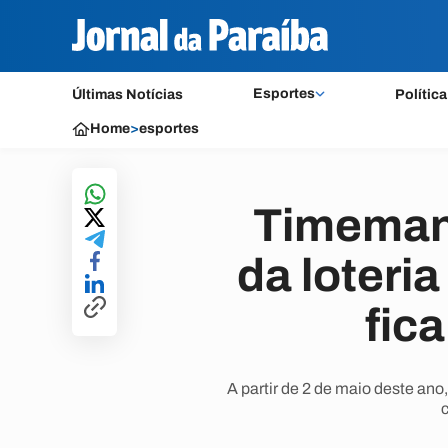
Esportes
Últimas Notícias
Política
Home
>
esportes
Timemani
da loteri
fic
A partir de 2 de maio deste ano
c