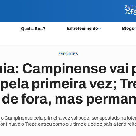
Siga 
Siga 
Entretenimento
Blogs
Qual a Boa?
ESPORTES
a: Campinense vai p
a pela primeira vez; T
a de fora, mas perma
, o Campinense pela primeira vez vai poder ser apostado na lote
ontinua e o Treze entrou como o último clube do país a ter direit