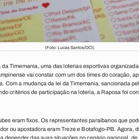
(Foto: Lucas Santos/DCI)
ia da Timemania, uma das loterias esportivas organizad
ampinense vai constar com um dos times do coração, apt
ria. Com a mudança da lei da Timemania, sancionada pel
o critérios de participação na loteria, a Raposa foi c
lubes eram fixos. Os representantes paraibanos que po
ador ou apostadora eram Treze e Botafogo-PB. Agora, d
, a depender das suas situações no cenário nacional, de