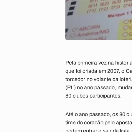
Pela primeira vez na histór
que foi criada em 2007, o C
torcedor no volante da lote
(PL) no ano passado, mudand
80 clubes participantes.
Até o ano passado, os 80 c
time do coração pelo apost
podem entrar e sair da lista