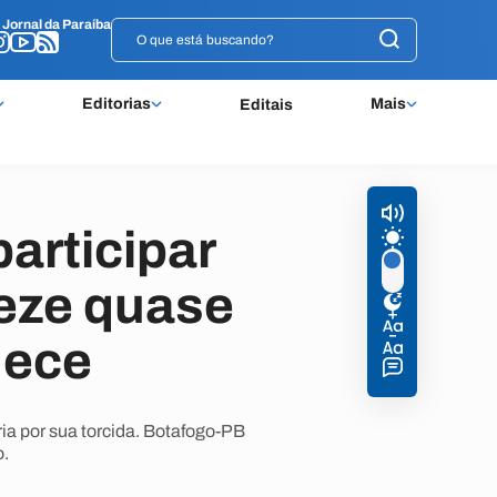
o
o
Jornal da Paraíba
Jornal da Paraíba
Editorias
Mais
Editais
articipar
reze quase
nece
ria por sua torcida. Botafogo-PB
o.