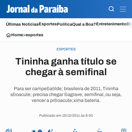
Esportes
Entretenimento
Bl
Últimas Notícias
Política
Qual a Boa?
Home
>
esportes
ESPORTES
Tininha ganha título se
chegar à semifinal
Para ser campe&atilde; brasileira de 2011, Tininha
s&oacute; precisa chegar &agrave; semifinal, ou seja,
vencer a pr&oacute;xima bateria.
Publicado em 15/12/2011 às 8:00