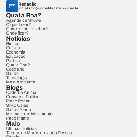
Redação
jornalismo@jornaldaparaiba.com.br
Qual a Boa?
Agenda de Shows
O que fazer?
Onde comer e beber?
Onde ficar?
Notícias
Bichos
Cultura
Economia
Educação
Política
Qual a Boa?
Cotidiano
Saúde
Tecnologia
Meio Ambiente
Blogs
Caderno Animal
Conversa Política
Pleno Poder
Sílvio Osias
Saúde Alerta
Mercado em Movimento
Papo Íntimo
Mais
Últimas Notícias
Tábuas de Marés em João Pessoa