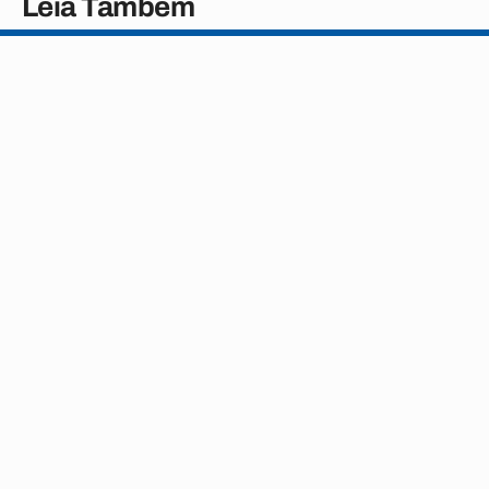
Leia Também