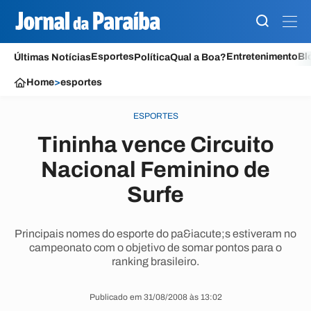
Esportes
Entretenimento
Bl
Últimas Notícias
Política
Qual a Boa?
Home
>
esportes
ESPORTES
Tininha vence Circuito
Nacional Feminino de
Surfe
Principais nomes do esporte do pa&iacute;s estiveram no
campeonato com o objetivo de somar pontos para o
ranking brasileiro.
Publicado em 31/08/2008 às 13:02