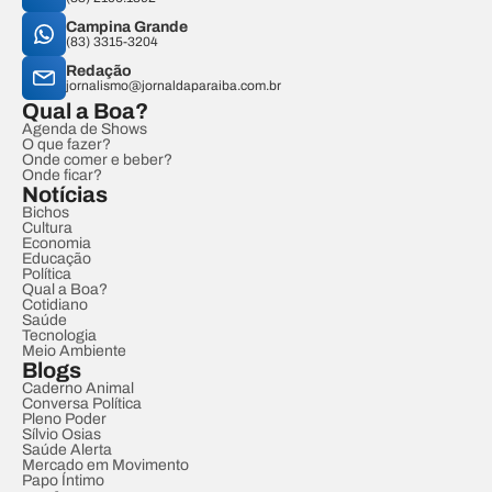
Campina Grande
(83) 3315-3204
Redação
jornalismo@jornaldaparaiba.com.br
Qual a Boa?
Agenda de Shows
O que fazer?
Onde comer e beber?
Onde ficar?
Notícias
Bichos
Cultura
Economia
Educação
Política
Qual a Boa?
Cotidiano
Saúde
Tecnologia
Meio Ambiente
Blogs
Caderno Animal
Conversa Política
Pleno Poder
Sílvio Osias
Saúde Alerta
Mercado em Movimento
Papo Íntimo