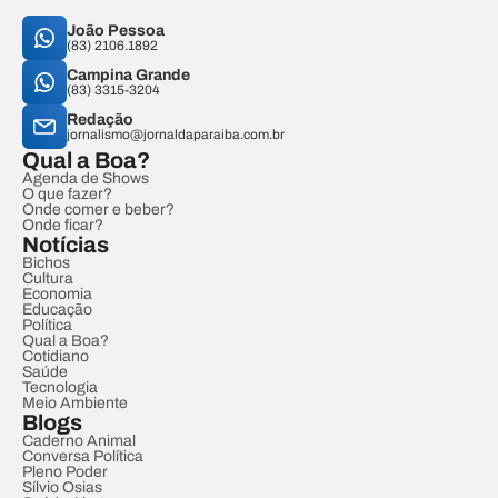
João Pessoa
(83) 2106.1892
Campina Grande
(83) 3315-3204
Redação
jornalismo@jornaldaparaiba.com.br
Qual a Boa?
Agenda de Shows
O que fazer?
Onde comer e beber?
Onde ficar?
Notícias
Bichos
Cultura
Economia
Educação
Política
Qual a Boa?
Cotidiano
Saúde
Tecnologia
Meio Ambiente
Blogs
Caderno Animal
Conversa Política
Pleno Poder
Sílvio Osias