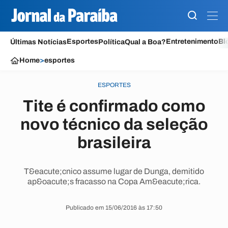
Esportes
Entretenimento
Bl
Últimas Notícias
Política
Qual a Boa?
Home
>
esportes
ESPORTES
Tite é confirmado como
novo técnico da seleção
brasileira
T&eacute;cnico assume lugar de Dunga, demitido
ap&oacute;s fracasso na Copa Am&eacute;rica.
Publicado em 15/06/2016 às 17:50