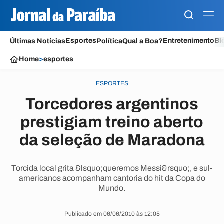
Esportes
Entretenimento
Bl
Últimas Notícias
Política
Qual a Boa?
Home
>
esportes
ESPORTES
Torcedores argentinos
prestigiam treino aberto
da seleção de Maradona
Torcida local grita &lsquo;queremos Messi&rsquo;, e sul-
americanos acompanham cantoria do hit da Copa do
Mundo.
Publicado em 06/06/2010 às 12:05