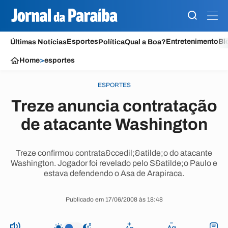
Esportes
Entretenimento
Bl
Últimas Notícias
Política
Qual a Boa?
Home
>
esportes
ESPORTES
Treze anuncia contratação
de atacante Washington
Treze confirmou contrata&ccedil;&atilde;o do atacante
Washington. Jogador foi revelado pelo S&atilde;o Paulo e
estava defendendo o Asa de Arapiraca.
Publicado em 17/06/2008 às 18:48