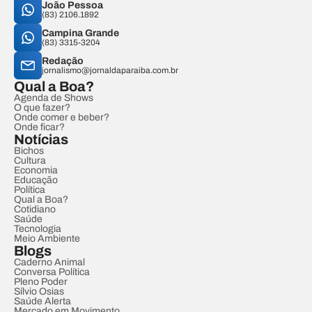
João Pessoa
(83) 2106.1892
Campina Grande
(83) 3315-3204
Redação
jornalismo@jornaldaparaiba.com.br
Qual a Boa?
Agenda de Shows
O que fazer?
Onde comer e beber?
Onde ficar?
Notícias
Bichos
Cultura
Economia
Educação
Política
Qual a Boa?
Cotidiano
Saúde
Tecnologia
Meio Ambiente
Blogs
Caderno Animal
Conversa Política
Pleno Poder
Sílvio Osias
Saúde Alerta
Mercado em Movimento